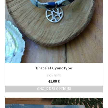
Bracelet Cyanotype
NON NOTÉ
45,00
€
CHOIX DES OPTIONS
Ce
produit
a