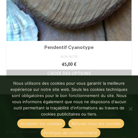
Pendentif Cyanotype
NON NOTÉ
45,00
€
CHOIX DES OPTIONS
Ce
Nous utilisons des cookies pour vous garantir la meilleure
produit
expérience sur notre site web. Seuls les cookies techniques
a
sont obligatoires pour le bon fonctionnement du site. Nous
plusieurs
vous informons également que nous ne disposons d'aucun
variations.
outil permettant la traçabilité d'informations au travers de
Les
cookies publicitaires ou tiers.
Contact
Plan du site
Politique de confidentialité
Mentions légales
options
Conditions Générales de Vente
Accepter les cookies
Refuser tous les cookies
peuvent
être
© 2026 Stal ar Raden
Politique de confidentialité
choisies