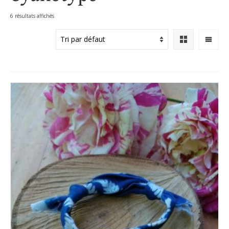
6 résultats affichés
Accueil
»
Boutique
»
Cyanotype