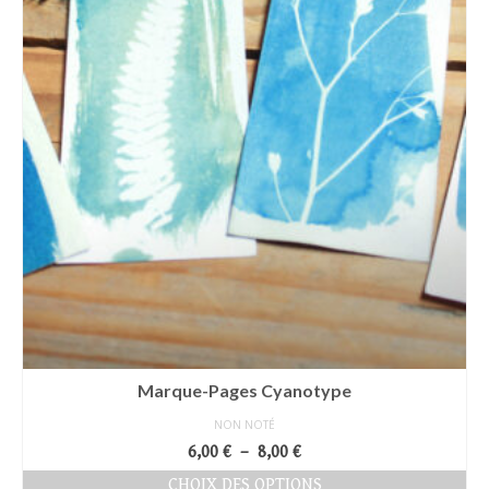
page
du
produit
Marque-Pages Cyanotype
NON NOTÉ
Plage
6,00
€
–
8,00
€
de
CHOIX DES OPTIONS