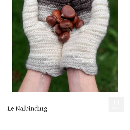
14
Le Nalbinding
OCT 2023
Posté dans :
Savoir-faire
,
Textile
|