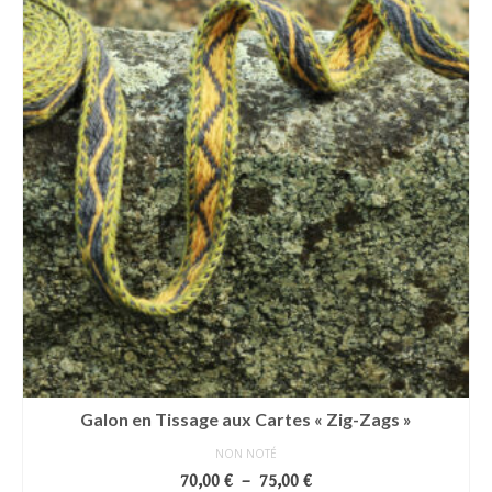
sur
la
page
du
produit
Galon en Tissage aux Cartes « Zig-Zags »
NON NOTÉ
Plage
70,00
€
–
75,00
€