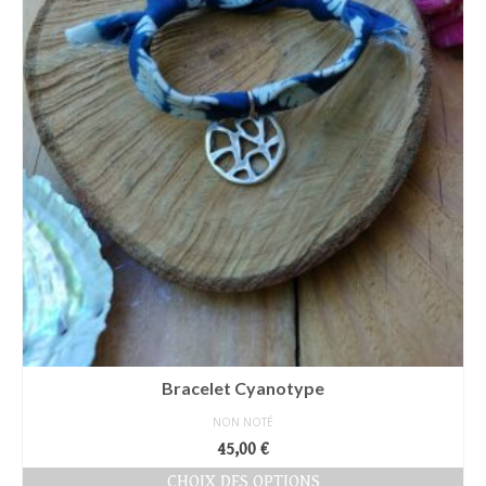
page
du
produit
Bracelet Cyanotype
NON NOTÉ
45,00
€
CHOIX DES OPTIONS