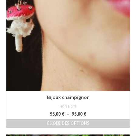
produit
Bijoux champignon
NON NOTÉ
Plage
55,00
€
–
95,00
€
de
CHOIX DES OPTIONS
prix :
Ce
55,00 €