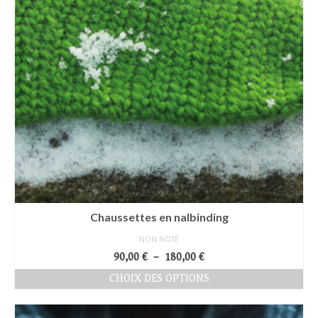
Chaussettes en nalbinding
NON NOTÉ
Plage
90,00
€
–
180,00
€
de
CHOIX DES OPTIONS
prix :
Ce
90,00 €
produit
à