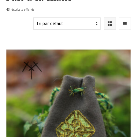
43 résultats affichés
Accueil
»
Boutique
»
Fait à la main