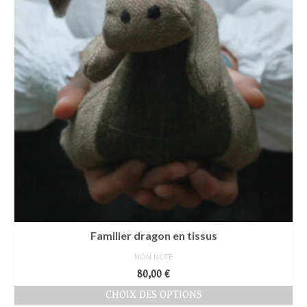
page
du
produit
Familier dragon en tissus
NON NOTÉ
80,00
€
CHOIX DES OPTIONS