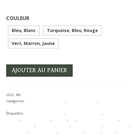
COULEUR
Bleu, Blanc
Turquoise, Bleu, Rouge
Vert, Marron, Jaune
AJOUTER AU PANIER
UGS :
ND
Catégories :
Accessoires Historiques
,
Tissage aux cartes
,
Vêtements et
accessoires
Étiquettes :
Accessoires médiévaux
,
Accessoires originaux
,
Age du fer
celtique
,
Artisanat Français
,
Bretagne
,
BZH
,
Ceinture tissée à la main
,
Commerce Local
,
Costume Historique
,
Costume Médiéval
,
Costume Viking
,
Fait à la main
,
Fait en Bretagne
,
Fête médiévale
,
Finistère
,
Hallstatt
,
Histoire
Vivante
,
History Bounding
,
L'Atelier des Fougères
,
Laine Bretonne
,
Laine