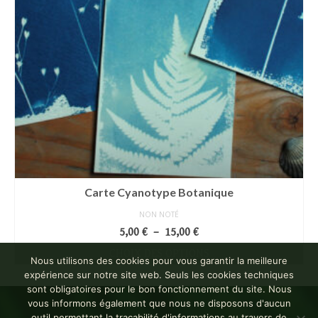
Carte Cyanotype Botanique
NON NOTÉ
Plage
5,00
€
–
15,00
€
de
CHOIX DES OPTIONS
prix :
Nous utilisons des cookies pour vous garantir la meilleure
Ce
5,00 €
expérience sur notre site web. Seuls les cookies techniques
produit
à
sont obligatoires pour le bon fonctionnement du site. Nous
a
15,00 €
vous informons également que nous ne disposons d'aucun
plusieurs
outil permettant la traçabilité d'informations au travers de