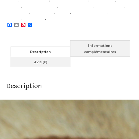
française
,
Le tissage aux cartes
,
Marché de l'Histoire
,
Marché médiéval
,
Métier oublié
,
Mode éthique
,
Ninveim
,
Ruban tissé à la main
,
Savoir faire
ancestral
,
Stal ar Raden
,
Textile historique
Facebook
Email
Pinterest
Partager
Informations
Description
complémentaires
Avis (0)
Description