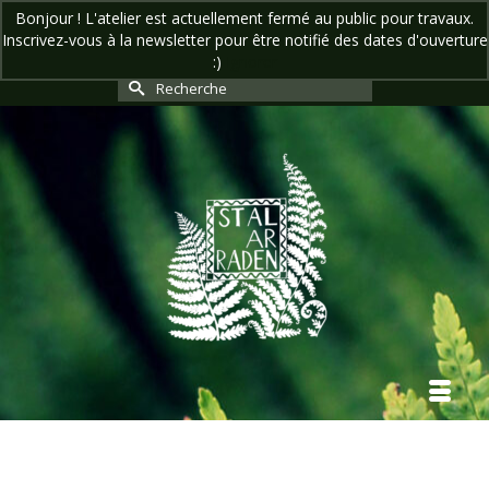
Bonjour ! L'atelier est actuellement fermé au public pour travaux.
Inscrivez-vous à la newsletter pour être notifié des dates d'ouverture
Votre panier
-
0,00
€
:)
Ignorer
Rechercher :
Accueil
»
Boutique
»
Vêtements et accessoires
»
Accessoires Historiques
»
Tissage aux
cartes Hallstatt – Galon tissé à la main