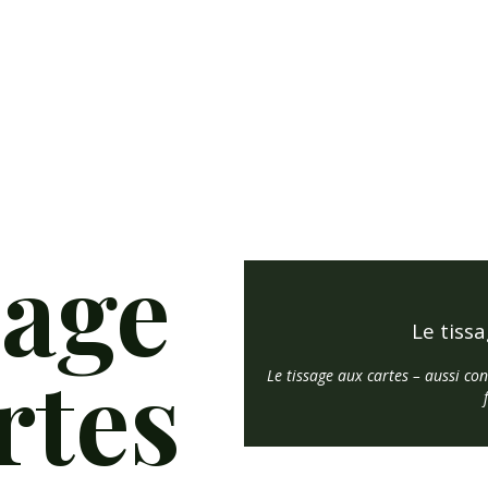
sage
Le tissa
rtes
Le tissage aux cartes – aussi co