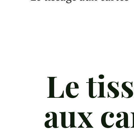
Posté dans :
Savoir-faire
,
Textile
|
Le tis
aux ca