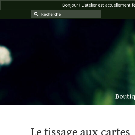
Bonjour ! L'atelier est actuellement f
Rechercher :
Bouti
Accueil
»
Textile
»
Le tissage aux cartes
Le tissage aux cartes