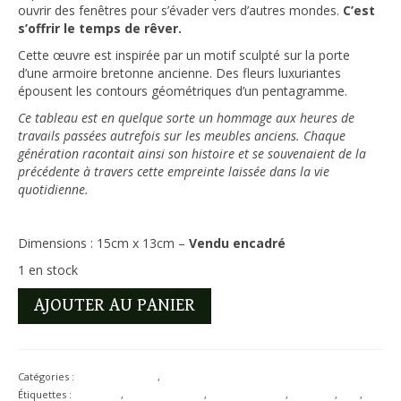
ouvrir des fenêtres pour s’évader vers d’autres mondes.
C’est
s’offrir le temps de rêver.
Cette œuvre est inspirée par un motif sculpté sur la porte
d’une armoire bretonne ancienne. Des fleurs luxuriantes
épousent les contours géométriques d’un pentagramme.
Ce tableau est en quelque sorte un hommage aux heures de
travails passées autrefois sur les meubles anciens. Chaque
génération racontait ainsi son histoire et se souvenaient de la
précédente à travers cette empreinte laissée dans la vie
quotidienne.
Dimensions : 15cm x 13cm –
Vendu encadré
1 en stock
quantité
AJOUTER AU PANIER
de
Pentacle
en
fleurs
Catégories :
Art et Illustration
,
Illustrations Originales
Étiquettes :
Aquarelle
,
Art au quotidien
,
Art en Bretagne
,
Bretagne
,
BZH
,