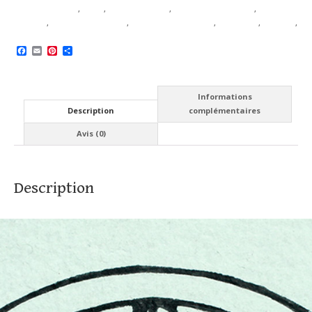
Commerce Local
,
Encre
,
Fait en Bretagne
,
Idée cadeau originale
,
Illustration
originale
,
Inspiré par la nature
,
L'Atelier des Fougères
,
Ménagerie
,
Peinture
,
Stal ar Raden
Facebook
Email
Pinterest
Partager
Informations
Description
complémentaires
Avis (0)
Description