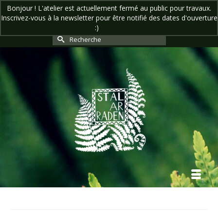
Bonjour ! L'atelier est actuellement fermé au public pour travaux.
Inscrivez-vous à la newsletter pour être notifié des dates d'ouverture
Votre panier
-
0,00
€
:)
Ignorer
Rechercher :
Accueil
»
Boutique
»
Art et Illustration
»
Pentacle en fleurs