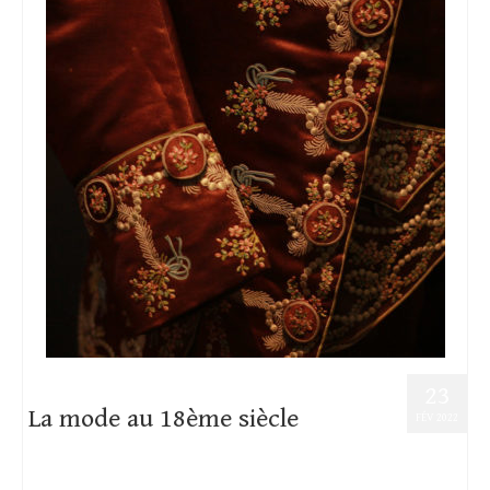
23
La mode au 18ème siècle
FÉV 2022
Posté dans :
Plaisirs d'hiver
,
Sources historiques
,
Textile
|