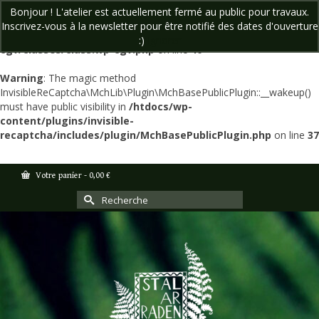
Bonjour ! L'atelier est actuellement fermé au public pour travaux.
Warning
: The magic method WP_CGV::__wakeup() must have public
Inscrivez-vous à la newsletter pour être notifié des dates d'ouverture
visibility in
/htdocs/wp-content/plugins/wp-
:)
Ignorer
cgv/classes/class.wp-cgv.php
on line
40
Warning
: The magic method
InvisibleReCaptcha\MchLib\Plugin\MchBasePublicPlugin::__wakeup()
must have public visibility in
/htdocs/wp-
content/plugins/invisible-
recaptcha/includes/plugin/MchBasePublicPlugin.php
on line
37
Votre panier
-
0,00
€
Rechercher :