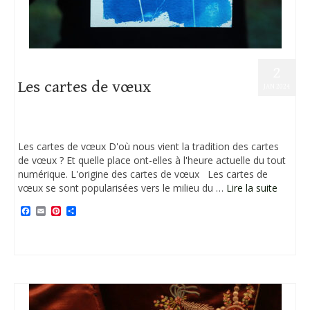
2
Les cartes de vœux
JAN 2024
Posté dans :
Art
,
Cyanotype
,
Plaisirs d'hiver
|
Les cartes de vœux D'où nous vient la tradition des cartes
de vœux ? Et quelle place ont-elles à l'heure actuelle du tout
numérique. L'origine des cartes de vœux Les cartes de
vœux se sont popularisées vers le milieu du …
Lire la suite
Facebook
Email
Pinterest
Partager
Hiver
,
Sources historiques
,
stal ar raden